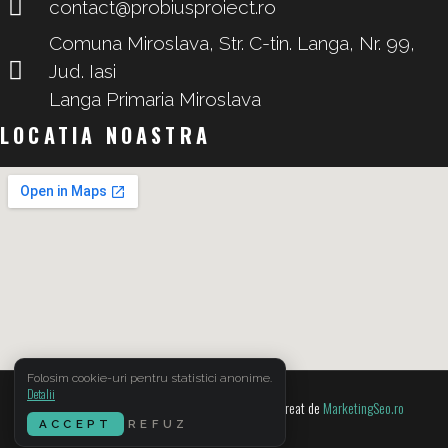
contact@probiusproiect.ro
Comuna Miroslava, Str. C-tin. Langa, Nr. 99,
Jud. Iasi
Langa Primaria Miroslava
LOCATIA NOASTRA
Folosim cookie-uri pentru statistici anonime.
Detalii
© Copyright 2022. Toate drepturile rezervate. Creat de
MarketingSeo.ro
ACCEPT
REFUZ