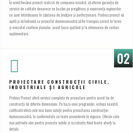
În urmă fiecărui proiect realizat de compania noastră, vă oferim garanția de
servicii de calitate deoarece ne bazăm pe pregătirea și experiența inginerilor
ce sunt întotdeauna în căutarea de învățare și perfecționare. Probius proiect vă
ajută și vă îndrumă ca proiectul dumneavoastră să fie transpus corect în teren
și executat conform planului, acest lucru ajutând și la eliminarea de costuri
suplimentare.
02
PROIECTARE CONSTRUCȚII CIVILE,
INDUSTRIALE ȘI AGRICOLE
Probius Proiect oferă servicii complete de proiectare pentru acest tip de
construcții de diferite dimensiuni. Pe baza unei programări, echipa noastră
calificată oferă cele mai bune soluții pentru proiectarea construcției
dumneavoastră, în conformitate cu toate prevederile în vigoare. Oferim cele
mai potrivite idei pentru proiecte solide și rezistente fiind foarte atenți la
detalii.