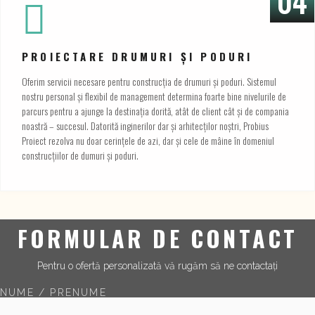
04
PROIECTARE DRUMURI ȘI PODURI
Oferim servicii necesare pentru construcția de drumuri și poduri. Sistemul
nostru personal și flexibil de management determina foarte bine nivelurile de
parcurs pentru a ajunge la destinația dorită, atât de client cât și de compania
noastră – succesul. Datorită inginerilor dar și arhitecților noștri, Probius
Proiect rezolva nu doar cerințele de azi, dar și cele de mâine în domeniul
construcțiilor de dumuri și poduri.
FORMULAR DE CONTACT
Pentru o ofertă personalizată vă rugăm să ne contactați
NUME / PRENUME