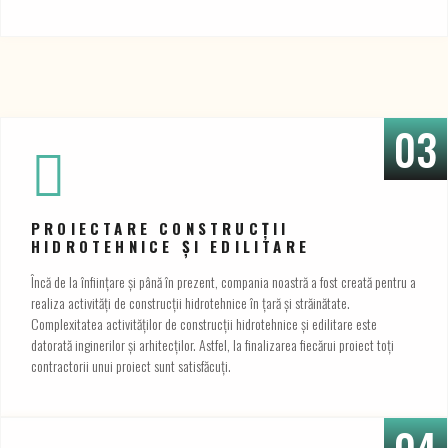
03
PROIECTARE CONSTRUCȚII
HIDROTEHNICE ȘI EDILITARE
Încă de la înființare și până în prezent, compania noastră a fost creată pentru a
realiza activități de construcții hidrotehnice în țară și străinătate.
Complexitatea activităților de construcții hidrotehnice și edilitare este
datorată inginerilor și arhitecților. Astfel, la finalizarea fiecărui proiect toți
contractorii unui proiect sunt satisfăcuți.